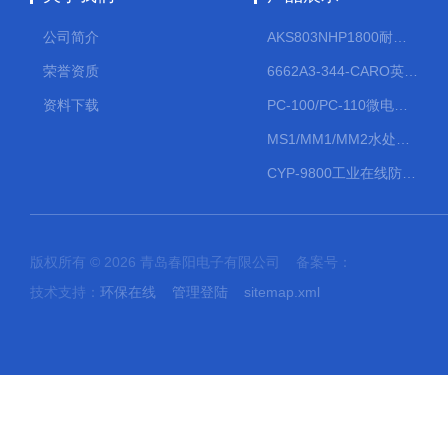
公司简介
AKS803NHP1800耐腐蚀计量泵
荣誉资质
6662A3-344-CARO英格索兰流体气动隔膜泵大流量气动泵
资料下载
PC-100/PC-110微电脑PH/ORP变送器
MS1/MM1/MM2水处理计量泵
CYP-9800工业在线防水PH计
版权所有 © 2026 青岛春阳电子有限公司 备案号：
技术支持：
环保在线
管理登陆
sitemap.xml