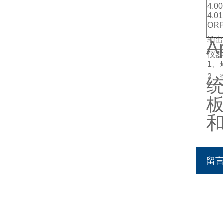
4.00
4.01
OR
输出
A
仪器
1、
2、
和
留