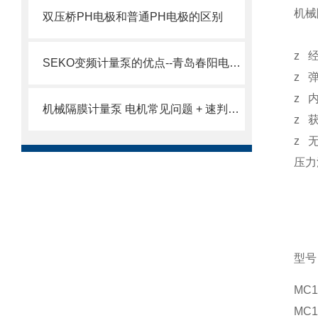
机械
双压桥PH电极和普通PH电极的区别
z
SEKO变频计量泵的优点--青岛春阳电子有限公司
z
z
机械隔膜计量泵 电机常见问题 + 速判速修
z
z
压力
型号
MC1
MC1