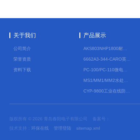
关于我们
产品展示
公司简介
AKS803NHP1800耐腐蚀计量泵
荣誉资质
6662A3-344-CARO英格索兰流体气动隔膜泵大流量气动泵
资料下载
PC-100/PC-110微电脑PH/ORP变送器
MS1/MM1/MM2水处理计量泵
CYP-9800工业在线防水PH计
版权所有 © 2026 青岛春阳电子有限公司 备案号：
技术支持：
环保在线
管理登陆
sitemap.xml