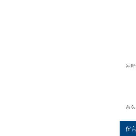
冲程
泵头
留