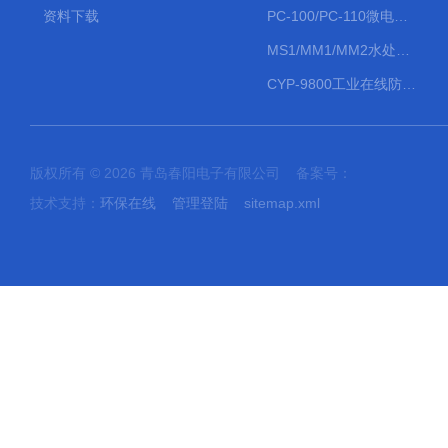
资料下载
PC-100/PC-110微电脑PH/ORP变送器
MS1/MM1/MM2水处理计量泵
CYP-9800工业在线防水PH计
版权所有 © 2026 青岛春阳电子有限公司 备案号：
技术支持：
环保在线
管理登陆
sitemap.xml