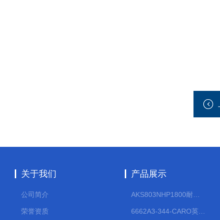
关于我们
产品展示
公司简介
AKS803NHP1800耐腐蚀计量泵
荣誉资质
6662A3-344-CARO英格索兰流体气动隔膜泵大流量气动泵