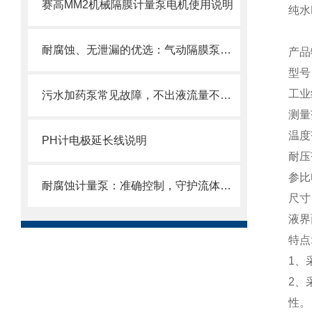
赛高MM2机械隔膜计量泵电机使用说明
纯
耐腐蚀、无泄漏的优选：气动隔膜泵在化工领域的稳定传输解决方案
型号
工业
污水加药泵常见故障，不出液流量不稳异响漏液原因排查维修方法
测量
温度
PH计电极延长线说明
耐压
参比
耐腐蚀计量泵：准确控制，守护流体传输安全
尺寸
液界
1、
2、
性。