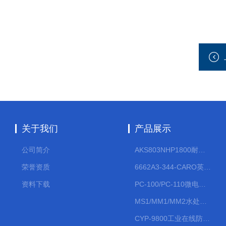
关于我们
产品展示
公司简介
AKS803NHP1800耐腐蚀计量泵
荣誉资质
6662A3-344-CARO英格索兰流体气动隔膜泵大流量气动泵
资料下载
PC-100/PC-110微电脑PH/ORP变送器
MS1/MM1/MM2水处理计量泵
CYP-9800工业在线防水PH计