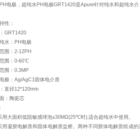
水PH电极，超纯水PH电极GRT1420是Apu
产品特
：GRT1420
纯水：PH电极
范围：2-12PH
范围：0-60℃
范围：0.3MP
电极：Ag/AgC1固体电介质
：直径12*120mm
面：陶瓷芯
特点:
采用大面积低阻敏感球泡≤30MΩ(25℃时),适合超纯水中使用。
采用凝胶电解质和固体电解质盐桥。两种不同胶体电解质组成的