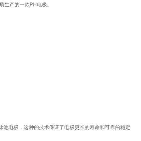
re针对纯水和超纯水介质生产的一款PH电极。
性：
泳池电极，这种的技术保证了电极更长的寿命和可靠的稳定