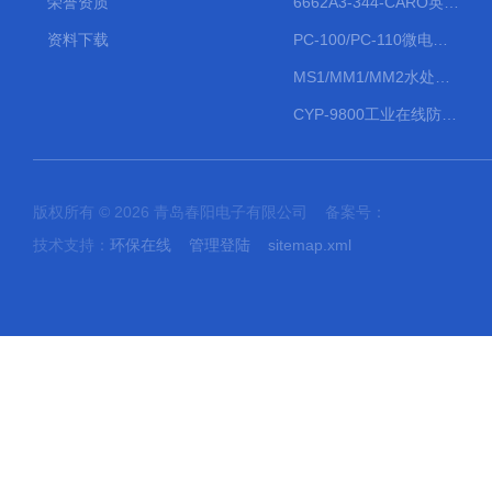
荣誉资质
6662A3-344-CARO英格索兰流体气动隔膜泵大流量气动泵
资料下载
PC-100/PC-110微电脑PH/ORP变送器
MS1/MM1/MM2水处理计量泵
CYP-9800工业在线防水PH计
版权所有 © 2026 青岛春阳电子有限公司 备案号：
技术支持：
环保在线
管理登陆
sitemap.xml