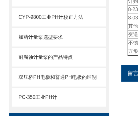
订购
8-2
CYP-9800工业PH计校正方法
8-0
其他
变送
加药计量泵选型要求
不锈
方形
耐腐蚀计量泵的产品特点
留
双压桥PH电极和普通PH电极的区别
PC-350工业PH计