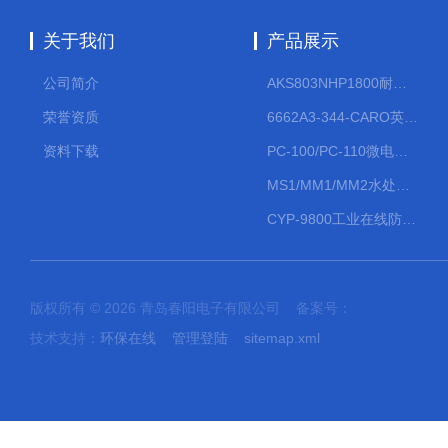
关于我们
产品展示
公司简介
AKS803NHP1800耐腐蚀计量泵
荣誉资质
6662A3-344-CARO英格索兰流体气动隔膜泵大流量气动泵
资料下载
PC-100/PC-110微电脑PH/ORP变送器
MS1/MM1/MM2水处理计量泵
CYP-9800工业在线防水PH计
版权所有 © 2026 青岛春阳电子有限公司 备案号：
技术支持：
环保在线
管理登陆
sitemap.xml