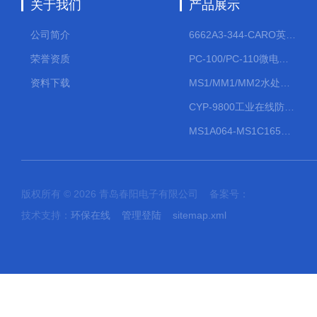
关于我们
产品展示
公司简介
6662A3-344-CARO英格索兰流体气动隔膜泵大流量气动泵
荣誉资质
PC-100/PC-110微电脑PH/ORP变送器
资料下载
MS1/MM1/MM2水处理计量泵
CYP-9800工业在线防水PH计
MS1A064-MS1C165防爆机械隔膜计量泵
版权所有 © 2026 青岛春阳电子有限公司 备案号：
技术支持：
环保在线
管理登陆
sitemap.xml