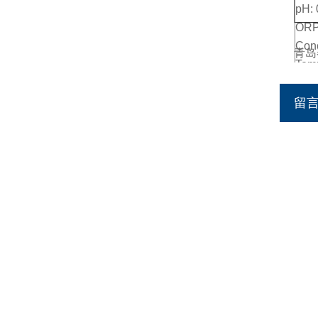
pH:
ORP
Con
青岛
Tem
■ 精
pH:
留
±1di
ORP:
Conc
Temp