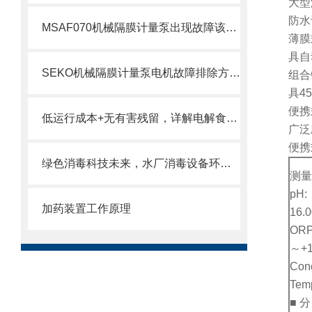
大型
防水
MSAF070机械隔膜计量泵出现故障该如何处理呢？
薄膜
具自
SEKO机械隔膜计量泵电机故障排除方法2
组合
具4
便携
低运行成本+无有害残留，详解电解食盐水处理消毒设备在饮用水消毒中的核心优势
广泛
便携
绿色消毒科技未来，水厂消毒设备环保高效
测量
pH:
加药装置工作原理
16.
ORP
～+1
Con
Tem
■ 分