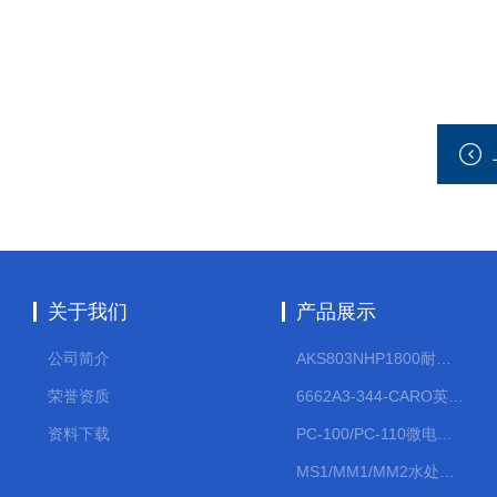
关于我们
产品展示
公司简介
AKS803NHP1800耐腐蚀计量泵
荣誉资质
6662A3-344-CARO英格索兰流体气动隔膜泵大流量气动泵
资料下载
PC-100/PC-110微电脑PH/ORP变送器
MS1/MM1/MM2水处理计量泵