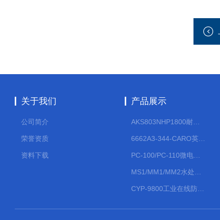
关于我们
产品展示
公司简介
AKS803NHP1800耐腐蚀计量泵
荣誉资质
6662A3-344-CARO英格索兰流体气动隔膜泵大流量气动泵
资料下载
PC-100/PC-110微电脑PH/ORP变送器
MS1/MM1/MM2水处理计量泵
CYP-9800工业在线防水PH计