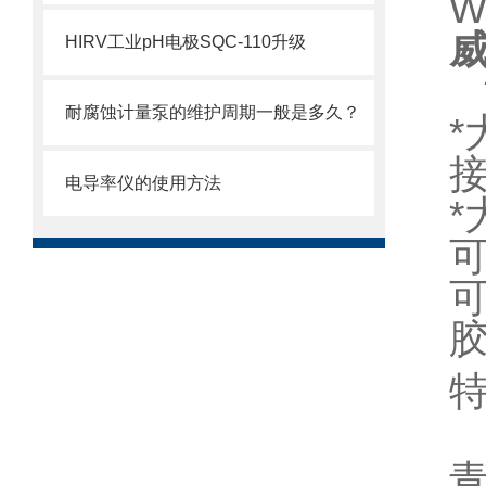
W
威
HIRV工业pH电极SQC-110升级
耐腐蚀计量泵的维护周期一般是多久？
*
接
电导率仪的使用方法
*
可
可
胶
特