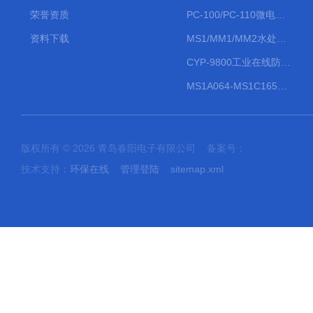
荣誉资质
PC-100/PC-110微电脑PH/ORP变送器
资料下载
MS1/MM1/MM2水处理计量泵
CYP-9800工业在线防水PH计
MS1A064-MS1C165防爆机械隔膜计量泵
版权所有 © 2026 青岛春阳电子有限公司 备案号：
技术支持：
环保在线
管理登陆
sitemap.xml