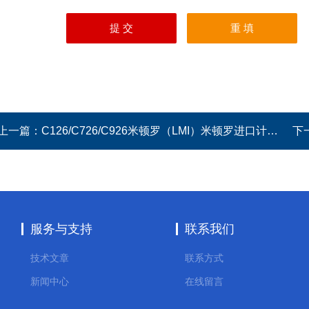
上一篇：
C126/C726/C926米顿罗（LMI）米顿罗进口计量泵C126/C726/C926
下
服务与支持
联系我们
技术文章
联系方式
新闻中心
在线留言