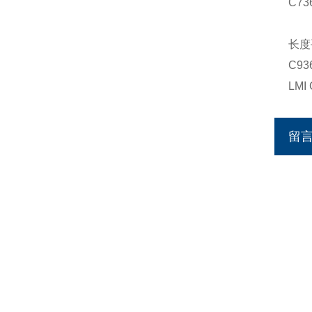
C736
C9
长度
C936
LM
留