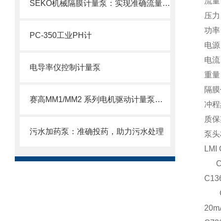
流量：
SEKO机械隔膜计量泵：实现准确流量的理想选择
压力：
功率
PC-350工业PH计
电源
电流
电导率仪控制计量泵
重量：
隔膜
赛高MM1/MM2 系列电机驱动计量泵使用注意事项
冲程
质保
污水加药泵：准确投药，助力污水处理
泵头
LMI
C1
C136
C7
20