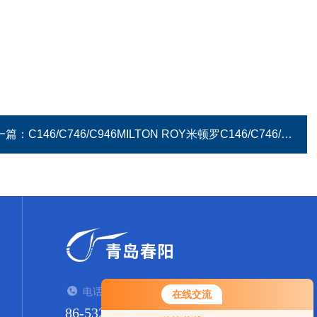
一篇：
C146/C746/C946MILTON ROY米顿罗C146/C746/C946加药泵
电话：TEL
在线交流
86-532-84938935
您好！欢迎前来咨询，很高兴为您