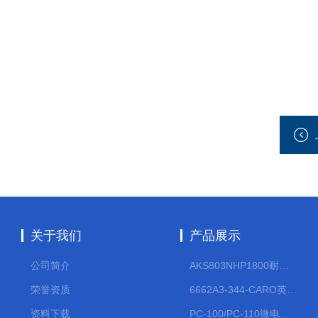
关于我们
产品展示
公司简介
AKS803NHP1800耐腐蚀计量泵
荣誉资质
6662A3-344-CARO英格索兰流体气动隔膜泵大流量气动泵
资料下载
PC-100/PC-110微电脑PH/ORP变送器