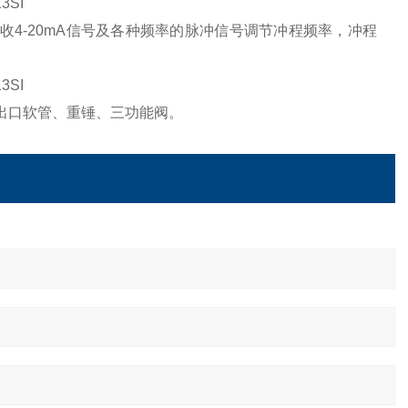
13SI
收4-20mA信号及各种频率的脉冲信号调节冲程频率，冲程
13SI
阀、进出口软管、重锤、三功能阀。