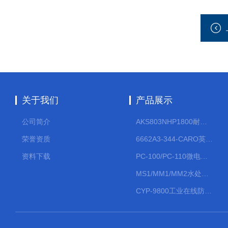
关于我们
产品展示
公司简介
AKS803NHP1800耐腐蚀计量泵
荣誉资质
6662A3-344-CARO英格索兰流体气动隔膜泵大流量气动泵
资料下载
PC-100/PC-110微电脑PH/ORP变送器
MS1/MM1/MM2水处理计量泵
CYP-9800工业在线防水PH计