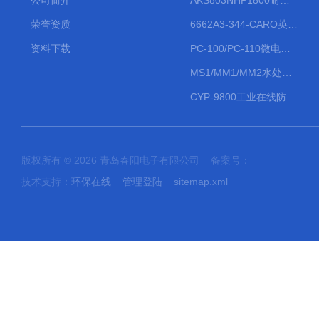
公司简介
AKS803NHP1800耐腐蚀计量泵
荣誉资质
6662A3-344-CARO英格索兰流体气动隔膜泵大流量气动泵
资料下载
PC-100/PC-110微电脑PH/ORP变送器
MS1/MM1/MM2水处理计量泵
CYP-9800工业在线防水PH计
版权所有 © 2026 青岛春阳电子有限公司 备案号：
技术支持：
环保在线
管理登陆
sitemap.xml