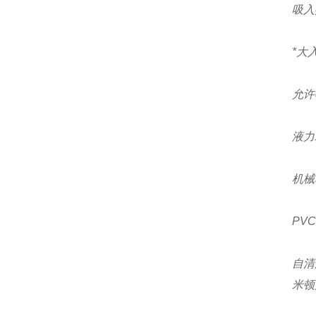
吸入
*大
允许
液力
机械
PV
自清
米顿