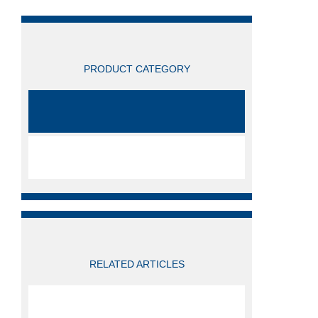
产品
产品分类
/ PRO
PRODUCT CATEGORY
梅特勒-托利多
全部产品分类
相关文章
RELATED ARTICLES
如何选择适合自己的SEKO计量泵型号