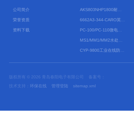
公司简介
AKS803NHP1800耐腐蚀计量泵
荣誉资质
6662A3-344-CARO英格索兰流体气动隔膜泵大流量气动泵
资料下载
PC-100/PC-110微电脑PH/ORP变送器
MS1/MM1/MM2水处理计量泵
CYP-9800工业在线防水PH计
版权所有 © 2026 青岛春阳电子有限公司 备案号：
技术支持：
环保在线
管理登陆
sitemap.xml