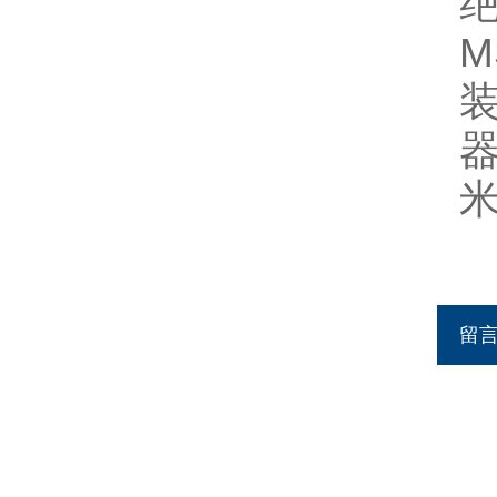
M
器
留