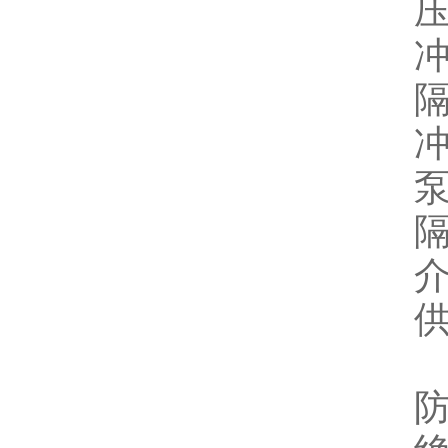
压
冲
隔
泵
隔
介
供
防