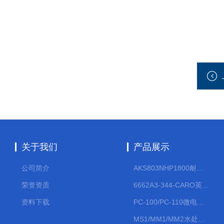
关于我们
产品展示
公司简介
AKS803NHP1800耐腐蚀计量泵
荣誉资质
6662A3-344-CARO英格索兰流体气动隔膜泵大流量气动泵
资料下载
PC-100/PC-110微电脑PH/ORP变送器
MS1/MM1/MM2水处理计量泵