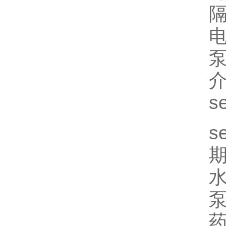
隔
电
泵
介
s
s
期