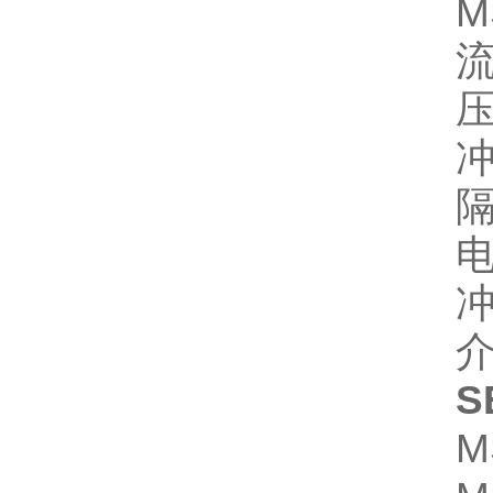
M
流
压
冲
隔
电
冲
介
M