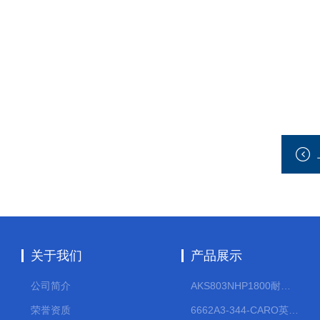
关于我们
产品展示
公司简介
AKS803NHP1800耐腐蚀计量泵
荣誉资质
6662A3-344-CARO英格索兰流体气动隔膜泵大流量气动泵