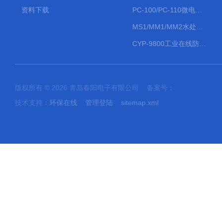
资料下载
PC-100/PC-110微电脑PH/ORP变送器
MS1/MM1/MM2水处理计量泵
CYP-9800工业在线防水PH计
版权所有 © 2026 青岛春阳电子有限公司 备案号：
技术支持：
环保在线
管理登陆
sitemap.xml