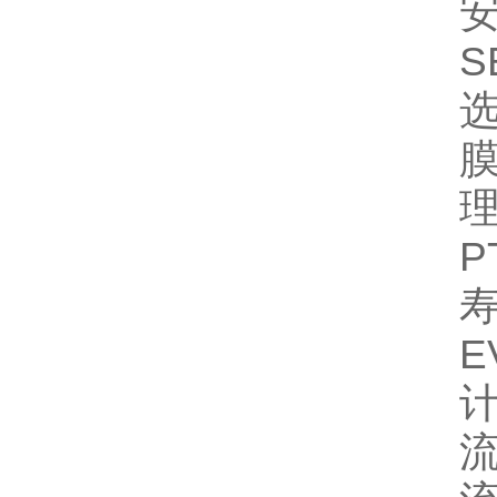
S
计
流