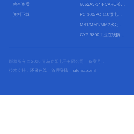
荣誉资质
6662A3-344-CARO英格索兰流体气动隔膜泵大流量气动泵
资料下载
PC-100/PC-110微电脑PH/ORP变送器
MS1/MM1/MM2水处理计量泵
CYP-9800工业在线防水PH计
版权所有 © 2026 青岛春阳电子有限公司 备案号：
技术支持：
环保在线
管理登陆
sitemap.xml