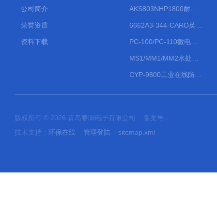
公司简介
AKS803NHP1800耐腐蚀计量泵
荣誉资质
6662A3-344-CARO英格索兰流体气动隔膜泵大流量气动泵
资料下载
PC-100/PC-110微电脑PH/ORP变送器
MS1/MM1/MM2水处理计量泵
CYP-9800工业在线防水PH计
版权所有 © 2026 青岛春阳电子有限公司 备案号：
技术支持：
环保在线
管理登陆
sitemap.xml