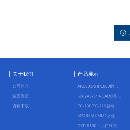
关于我们
产品展示
公司简介
AKS803NHP1800耐腐蚀计量泵
荣誉资质
6662A3-344-CARO英格索兰流体气动隔膜泵大流量气动泵
资料下载
PC-100/PC-110微电脑PH/ORP变送器
MS1/MM1/MM2水处理计量泵
CYP-9800工业在线防水PH计