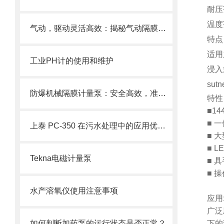
耐压
温度
气动，驱动灵活高效：揭秘气动隔膜泵的工作原理与应用优势
特点
适用
工业PH计的使用和维护
浸入
sut
防爆机械隔膜计量泵：安全高效，准确计量新选择
特性
■1
■ 
上泰 PC-350 在污水处理中的应用优势有哪些？
■ 
■ 
Tekna电磁计量泵
■ 
■ 
水产溶氧仪使用注意事项
应用
广泛
如何判断加药泵的运行状态是否正常？
下的