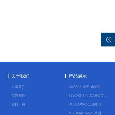
关于我们
产品展示
公司简介
AKS803NHP1800耐腐蚀计量泵
荣誉资质
6662A3-344-CARO英格索兰流体气动隔膜泵大流量气动泵
资料下载
PC-100/PC-110微电脑PH/ORP变送器
MS1/MM1/MM2水处理计量泵