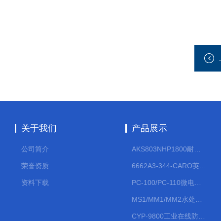
关于我们
产品展示
公司简介
AKS803NHP1800耐腐蚀计量泵
荣誉资质
6662A3-344-CARO英格索兰流体气动隔膜泵大流量气动泵
资料下载
PC-100/PC-110微电脑PH/ORP变送器
MS1/MM1/MM2水处理计量泵
CYP-9800工业在线防水PH计