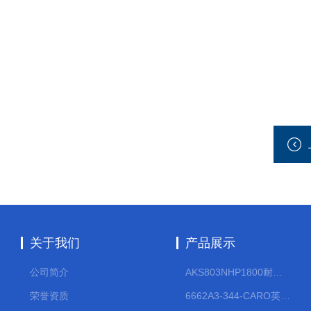
关于我们
产品展示
公司简介
AKS803NHP1800耐腐蚀计量泵
荣誉资质
6662A3-344-CARO英格索兰流体气动隔膜泵大流量气动泵