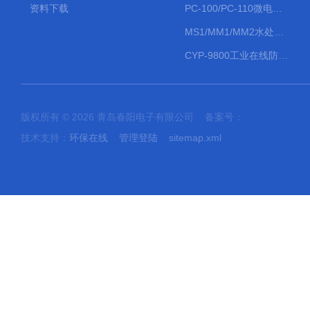
资料下载
PC-100/PC-110微电脑PH/ORP变送器
MS1/MM1/MM2水处理计量泵
CYP-9800工业在线防水PH计
版权所有 © 2026 青岛春阳电子有限公司 备案号：
技术支持：
环保在线
管理登陆
sitemap.xml