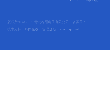
CYP-9800工业在线防水PH计
版权所有 © 2026 青岛春阳电子有限公司 备案号：
技术支持：
环保在线
管理登陆
sitemap.xml