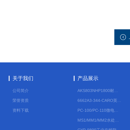
关于我们
产品展示
公司简介
AKS803NHP1800耐腐蚀计量泵
荣誉资质
6662A3-344-CARO英格索兰流体气动隔膜泵大流量气动泵
资料下载
PC-100/PC-110微电脑PH/ORP变送器
MS1/MM1/MM2水处理计量泵