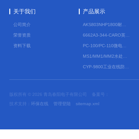
关于我们
产品展示
公司简介
AKS803NHP1800耐腐蚀计量泵
荣誉资质
6662A3-344-CARO英格索兰流体气动隔膜泵大流量气动泵
资料下载
PC-100/PC-110微电脑PH/ORP变送器
MS1/MM1/MM2水处理计量泵
CYP-9800工业在线防水PH计
版权所有 © 2026 青岛春阳电子有限公司 备案号：
技术支持：
环保在线
管理登陆
sitemap.xml