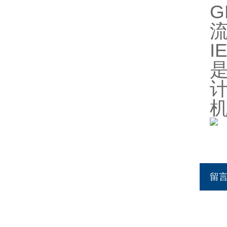
G
流
I
是
留