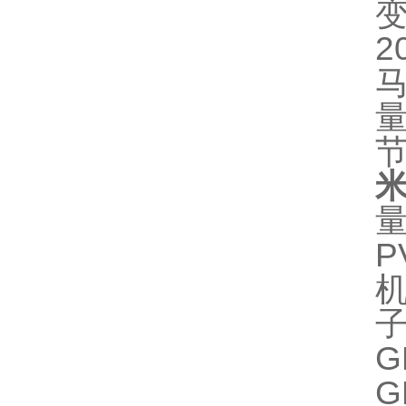
2
节
米
P
G
G