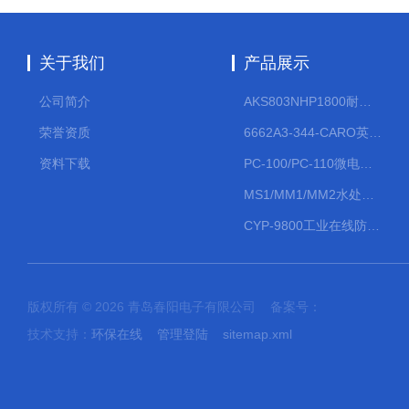
关于我们
产品展示
公司简介
AKS803NHP1800耐腐蚀计量泵
荣誉资质
6662A3-344-CARO英格索兰流体气动隔膜泵大流量气动泵
资料下载
PC-100/PC-110微电脑PH/ORP变送器
MS1/MM1/MM2水处理计量泵
CYP-9800工业在线防水PH计
版权所有 © 2026 青岛春阳电子有限公司 备案号：
技术支持：
环保在线
管理登陆
sitemap.xml