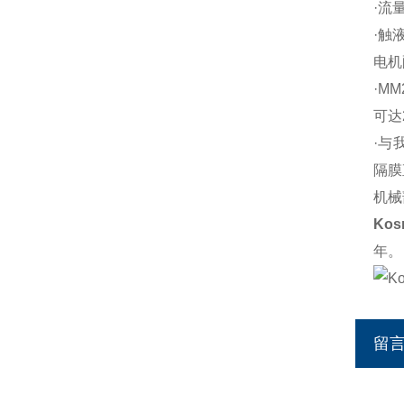
·流
·触
电机
·M
可达
·与
隔膜
机械
Ko
年。
留