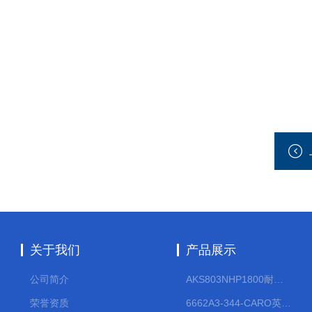
关于我们
产品展示
公司简介
AKS803NHP1800耐腐蚀计量泵
荣誉资质
6662A3-344-CARO英格索兰流体气动隔膜泵大流量气动泵