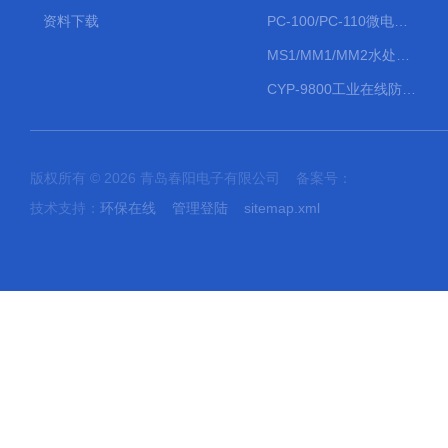
资料下载
PC-100/PC-110微电脑PH/ORP变送器
MS1/MM1/MM2水处理计量泵
CYP-9800工业在线防水PH计
版权所有 © 2026 青岛春阳电子有限公司 备案号：
技术支持：
环保在线
管理登陆
sitemap.xml