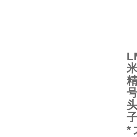
L
米
号