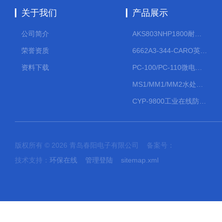
关于我们
产品展示
公司简介
AKS803NHP1800耐腐蚀计量泵
荣誉资质
6662A3-344-CARO英格索兰流体气动隔膜泵大流量气动泵
资料下载
PC-100/PC-110微电脑PH/ORP变送器
MS1/MM1/MM2水处理计量泵
CYP-9800工业在线防水PH计
版权所有 © 2026 青岛春阳电子有限公司 备案号：
技术支持：
环保在线
管理登陆
sitemap.xml