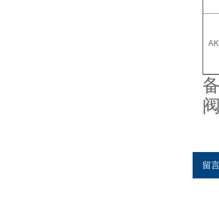
AK
阀
留