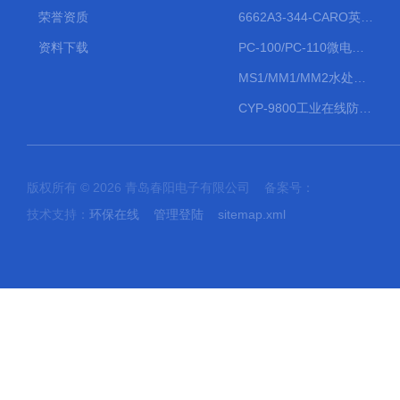
荣誉资质
6662A3-344-CARO英格索兰流体气动隔膜泵大流量气动泵
资料下载
PC-100/PC-110微电脑PH/ORP变送器
MS1/MM1/MM2水处理计量泵
CYP-9800工业在线防水PH计
版权所有 © 2026 青岛春阳电子有限公司 备案号：
技术支持：
环保在线
管理登陆
sitemap.xml