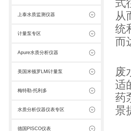
式
从
上泰水质监测仪器
统
计量泵专区
而
Apure水质分析仪器
其
废
美国米顿罗LMI计量泵
适
梅特勒-托利多
药
景
水质分析仪器仪表专区
此
德国PISCO仪表