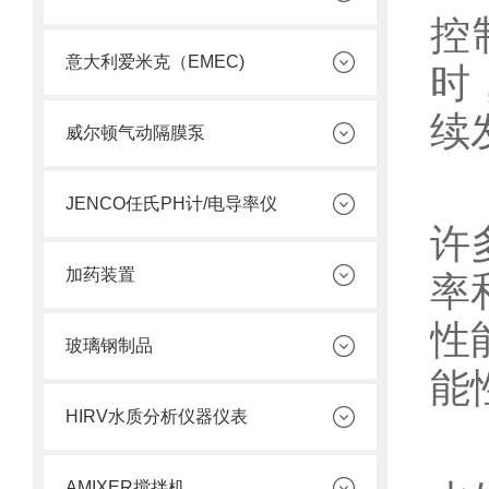
控
意大利爱米克（EMEC)
时
续
威尔顿气动隔膜泵
在
JENCO任氏PH计/电导率仪
许
加药装置
率
性
玻璃钢制品
能
HIRV水质分析仪器仪表
综
AMIXER搅拌机