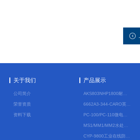
关于我们
产品展示
公司简介
AKS803NHP1800耐腐蚀计量泵
荣誉资质
6662A3-344-CARO英格索兰流体气动隔膜泵大流量气动泵
资料下载
PC-100/PC-110微电脑PH/ORP变送器
MS1/MM1/MM2水处理计量泵
CYP-9800工业在线防水PH计