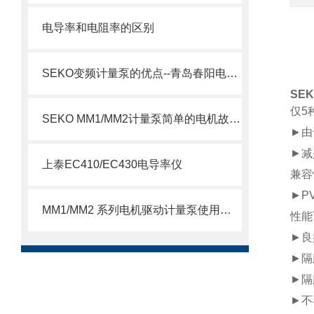
电导率和电阻率的区别
SEKO变频计量泵的优点--青岛春阳电子有限公司
SE
仅5
SEKO MM1/MM2计量泵简单的电机故障排除方法
►由
►减
上泰EC410/EC430电导率仪
兼容
►P
MM1/MM2 系列电机驱动计量泵使用注意事项
性能
►良
►隔
►隔
►不