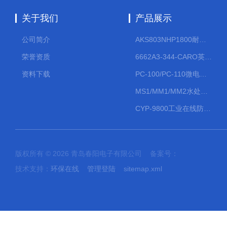
关于我们
产品展示
公司简介
AKS803NHP1800耐腐蚀计量泵
荣誉资质
6662A3-344-CARO英格索兰流体气动隔膜泵大流量气动泵
资料下载
PC-100/PC-110微电脑PH/ORP变送器
MS1/MM1/MM2水处理计量泵
CYP-9800工业在线防水PH计
版权所有 © 2026 青岛春阳电子有限公司 备案号：
技术支持：
环保在线
管理登陆
sitemap.xml