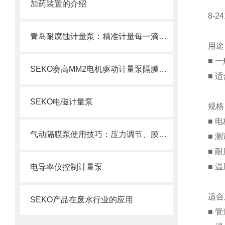
加药装置的介绍
8-2
青岛耐腐蚀计量泵：精准计量每一滴，耐腐蚀更持久，让您的生产更顺心！
用途
■ 
SEKO赛高MM2电机驱动计量泵隔膜更换步骤
■ 
SEKO电磁计量泵
规格
■ 电
气动隔膜泵使用技巧：压力调节、膜片更换与常见故障排除
■ 测
■ 
■ 
电导率仪控制计量泵
适合
SEKO产品在废水行业的应用
■ 管