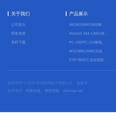
关于我们
产品展示
公司简介
AKS803NHP1800耐腐蚀计量泵
荣誉资质
6662A3-344-CARO英格索兰流体气动隔膜泵大流量气动泵
资料下载
PC-100/PC-110微电脑PH/ORP变送器
MS1/MM1/MM2水处理计量泵
CYP-9800工业在线防水PH计
版权所有 © 2026 青岛春阳电子有限公司 备案号：
技术支持：
环保在线
管理登陆
sitemap.xml