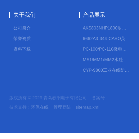
关于我们
产品展示
公司简介
AKS803NHP1800耐腐蚀计量泵
荣誉资质
6662A3-344-CARO英格索兰流体气动隔膜泵大流量气动泵
资料下载
PC-100/PC-110微电脑PH/ORP变送器
MS1/MM1/MM2水处理计量泵
CYP-9800工业在线防水PH计
版权所有 © 2026 青岛春阳电子有限公司 备案号：
技术支持：
环保在线
管理登陆
sitemap.xml