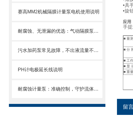
•
具
•
旋
赛高MM2机械隔膜计量泵电机使用说明
应用
手提
耐腐蚀、无泄漏的优选：气动隔膜泵在化工领域的稳定传输解决方案
■ 量
■ 分 
污水加药泵常见故障，不出液流量不稳异响漏液原因排查维修方法
■ 工
■ 显 
PH计电极延长线说明
■ 重
耐腐蚀计量泵：准确控制，守护流体传输安全
留