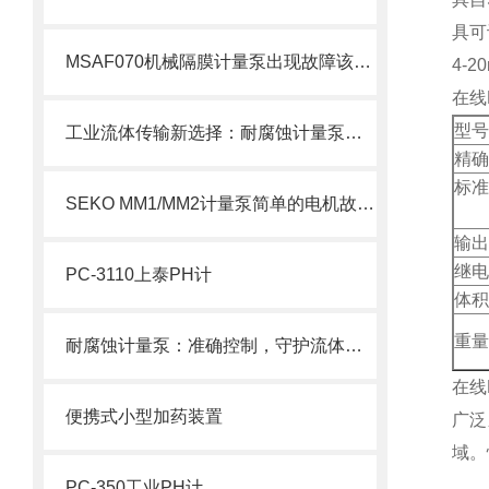
具可
MSAF070机械隔膜计量泵出现故障该如何处理呢？
4-
在线
型号
工业流体传输新选择：耐腐蚀计量泵的特性、应用与维护详解
精确度
标准液
SEKO MM1/MM2计量泵简单的电机故障排除方法
4
输出
继电
PC-3110上泰PH计
体积：
重量
耐腐蚀计量泵：准确控制，守护流体传输安全
在线
便携式小型加药装置
广泛
域。
PC-350工业PH计