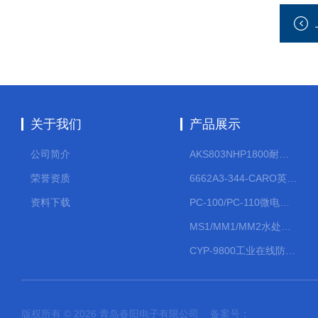
关于我们
产品展示
公司简介
AKS803NHP1800耐腐蚀计量泵
荣誉资质
6662A3-344-CARO英格索兰流体气动隔膜泵大流量气动泵
资料下载
PC-100/PC-110微电脑PH/ORP变送器
MS1/MM1/MM2水处理计量泵
CYP-9800工业在线防水PH计
版权所有 © 2026 青岛春阳电子有限公司 备案号：