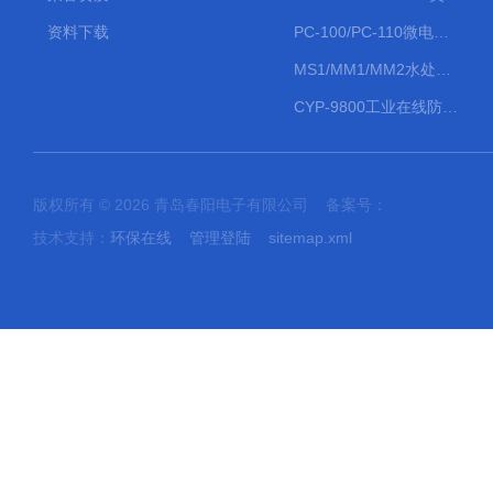
资料下载
PC-100/PC-110微电脑PH/ORP变送器
MS1/MM1/MM2水处理计量泵
CYP-9800工业在线防水PH计
版权所有 © 2026 青岛春阳电子有限公司 备案号：
技术支持：
环保在线
管理登陆
sitemap.xml