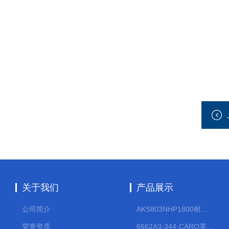
关于我们
产品展示
公司简介
AKS803NHP1800耐腐蚀计量泵
荣誉资质
6662A3-344-CARO英格索兰流体气动隔膜泵大流量气动泵