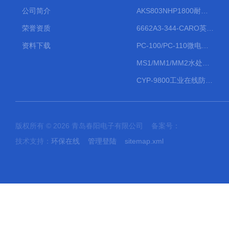
公司简介
AKS803NHP1800耐腐蚀计量泵
荣誉资质
6662A3-344-CARO英格索兰流体气动隔膜泵大流量气动泵
资料下载
PC-100/PC-110微电脑PH/ORP变送器
MS1/MM1/MM2水处理计量泵
CYP-9800工业在线防水PH计
版权所有 © 2026 青岛春阳电子有限公司 备案号：
技术支持：
环保在线
管理登陆
sitemap.xml