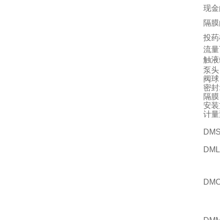
现金
隔膜
投药
流量
触液
泵头
阀球
密封:
隔膜
安装
计量
DMS
DML
DMC