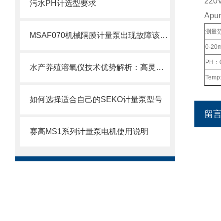
22
污水PH计选型要求
Ap
测量
MSAF070机械隔膜计量泵出现故障该如何处理呢？
0-20m
PH：0
水产养殖溶氧仪技术优势解析：高灵敏度、抗干扰强，适配各类水产养殖场景的核心亮点
Temp
如何选择适合自己的SEKO计量泵型号
留
赛高MS1系列计量泵电机使用说明