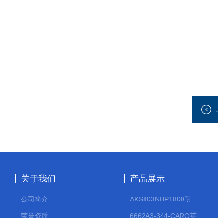
关于我们
产品展示
公司简介
AKS803NHP1800耐腐蚀计量泵
荣誉资质
6662A3-344-CARO英格索兰流体气动隔膜泵大流量气动泵