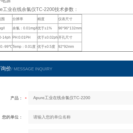
0V电源
ure工业在线余氯仪TC-2200技术参数：
范围
分辨率
精度
仪表尺寸
g/l
余氯：0.01mg/l
优于±1%
96*96*132mm
-14ph
PH:0.01PH
优于±0.02ph
开孔尺寸
:0.-99℃
Temp：0.01度
优于±0.5度
92*92mm
言询价
/ MESSAGE INQUIRY
产品：
您的单位：