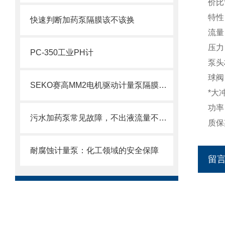
价比
特性
快速判断加药泵隔膜该不该换
流量：
压力：
PC-350工业PH计
泵头
球阀
SEKO赛高MM2电机驱动计量泵隔膜更换步骤
*大
功率
污水加药泵常见故障，不出液流量不稳异响漏液原因排查维修方法
质保
耐腐蚀计量泵：化工领域的安全保障
留