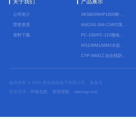
关于我们
产品展示
公司简介
AKS803NHP1800耐腐蚀计量泵
荣誉资质
6662A3-344-CARO英格索兰流体气动隔膜泵大流量气动泵
资料下载
PC-100/PC-110微电脑PH/ORP变送器
MS1/MM1/MM2水处理计量泵
CYP-9800工业在线防水PH计
版权所有 © 2026 青岛春阳电子有限公司 备案号：
技术支持：
环保在线
管理登陆
sitemap.xml