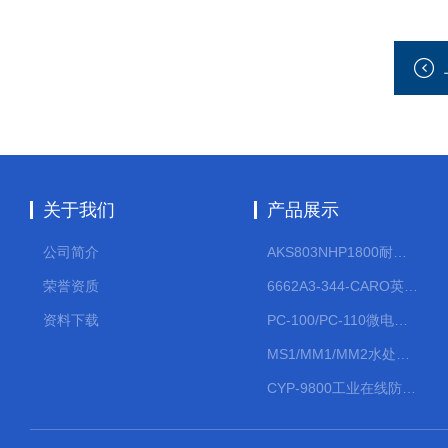
关于我们
产品展示
公司简介
AKS803NHP1800耐腐蚀计量泵
荣誉资质
6662A3-344-CARO英格索兰流体气动隔膜泵大流量气动泵
资料下载
PC-100/PC-110微电脑PH/ORP变送器
MS1/MM1/MM2水处理计量泵
CYP-9800工业在线防水PH计