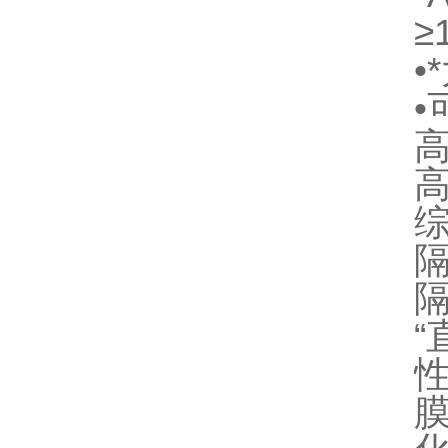
≥
•
高
“