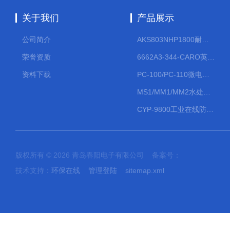
关于我们
产品展示
公司简介
AKS803NHP1800耐腐蚀计量泵
荣誉资质
6662A3-344-CARO英格索兰流体气动隔膜泵大流量气动泵
资料下载
PC-100/PC-110微电脑PH/ORP变送器
MS1/MM1/MM2水处理计量泵
CYP-9800工业在线防水PH计
版权所有 © 2026 青岛春阳电子有限公司 备案号：
技术支持：
环保在线
管理登陆
sitemap.xml