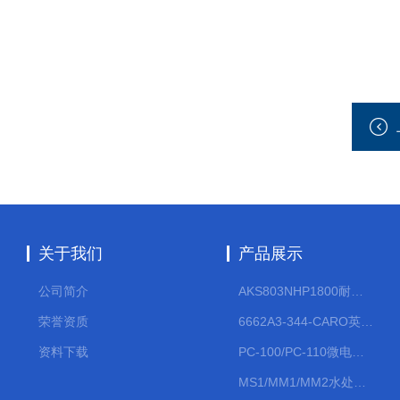
关于我们
产品展示
公司简介
AKS803NHP1800耐腐蚀计量泵
荣誉资质
6662A3-344-CARO英格索兰流体气动隔膜泵大流量气动泵
资料下载
PC-100/PC-110微电脑PH/ORP变送器
MS1/MM1/MM2水处理计量泵