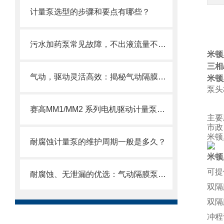
计量泵选型的步骤和要点有哪些？
污水加药泵常见故障，不出液流量不稳异响漏液原因排查维修方法
米顿
三相
气动，驱动灵活高效：揭秘气动隔膜泵的工作原理与应用优势
米顿
泵头材
SS
PV
赛高MM1/MM2 系列电机驱动计量泵使用注意事项
主要
市政
米顿
耐腐蚀计量泵的维护周期一般是多久？
米顿
可提
耐腐蚀、无泄漏的优选：气动隔膜泵在化工领域的稳定传输解决方案
双隔
双隔
冲程