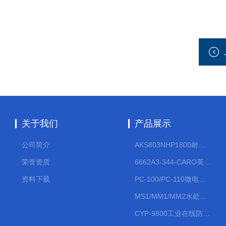
关于我们
产品展示
公司简介
AKS803NHP1800耐腐蚀计量泵
荣誉资质
6662A3-344-CARO英格索兰流体气动隔膜泵大流量气动泵
资料下载
PC-100/PC-110微电脑PH/ORP变送器
MS1/MM1/MM2水处理计量泵
CYP-9800工业在线防水PH计