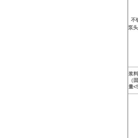
不
泵头
浆
（
量<