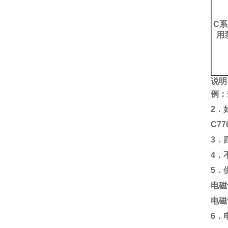
C
用
说明
例：
2．
C77
3．
4．
5．
电磁
电磁
6．