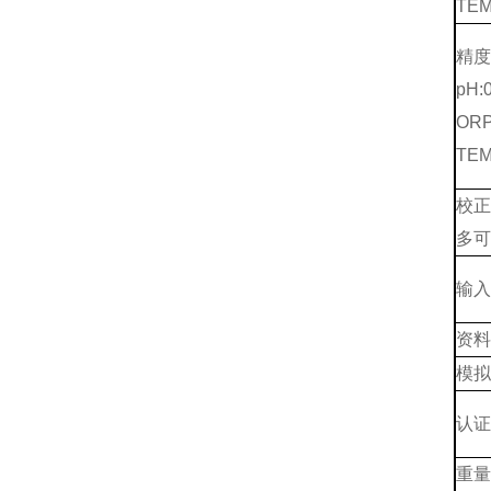
TEM
精度
pH:
ORP
TEM
校
多可
输入
资料
模拟
认证
重量