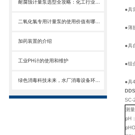
耐腐蚀计量泵选型全攻略：化工行业精准加药如何选对设备
●具
二氧化氯专用计量泵的使用价值有哪些？
●薄
加药装置的介绍
●具
工业PH计的使用和维护
●组
绿色消毒科技未来，水厂消毒设备环保高效
●具
DD
SC
测量
pH
pH
O