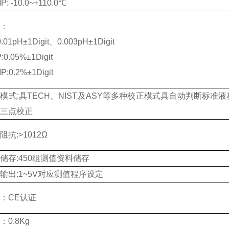
P: -10.0~+110.0℃
：
0.01pH±
1Digit、0.003pH
±
1Digit
:0.05%±
1Digit
P:0.2%±
1Digit
正模式
:
具
TECH
、
NIST
及
ASY
等多种校正模式具自动判断标准液
三点校正
阻抗:>1012Ω
储存:450组测值资料储存
输出:1~5V对应测值程序设定
：
CE
认证
：
0.8Kg