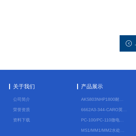
关于我们
产品展示
公司简介
AKS803NHP1800耐腐蚀计量泵
荣誉资质
6662A3-344-CARO英格索兰流体气动隔膜泵大流量气动泵
资料下载
PC-100/PC-110微电脑PH/ORP变送器
MS1/MM1/MM2水处理计量泵