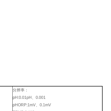
分辨率：
pH:0.01pH、
0.001
pH
ORP:1mV、
0.1mV