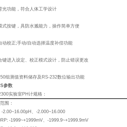
背光功能，符合人体工学设计
膜式按键，具防水溅能力，操作简单方便
自动校正
;
手动
/
自动选择温度补偿功能
合键进入设定、校正模式设计，防止错误更改
450
组测值资料储存及
RS-232
数位输出功能
SS参数
-2300实验室PH计规格：
范围：
：
-2.00~16.00pH
、
-2.000~16.000
RP: -1999~+1999mV、
-1999.9~+1999.9mV