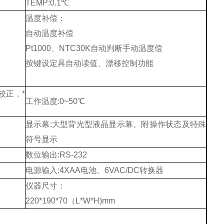
TEMP:0.1℃
温度补偿：
自动温度补偿
Pt1000
、
NTC30K
自动判断手动温度偿
按键设定具自动读值、漂移控制功能
校正，*
工作温度:0~50℃
显示幕:大型背光型液晶显示幕、附操作状态及特殊
符号显示
数位输出:RS-232
电源输入:4XAA电池、
6VAC/DC
转换器
仪器尺寸：
220*190*70
（
L*W*H)mm