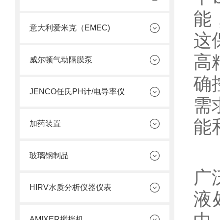
能
意大利爱米克（EMEC)
这
高
威尔顿气动隔膜泵
确
JENCO任氏PH计/电导率仪
需
能
加药装置
在
玻璃钢制品
广
HIRV水质分析仪器仪表
液
AMIXER搅拌机