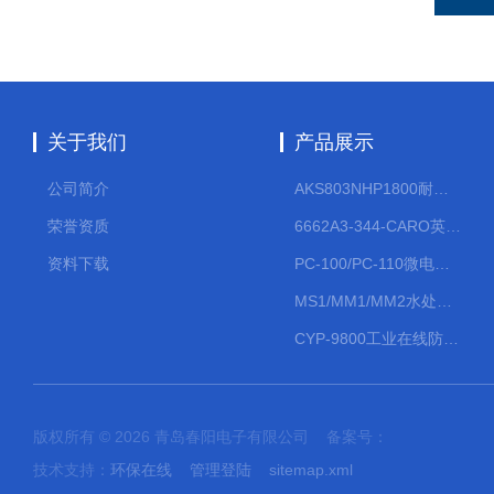
关于我们
产品展示
公司简介
AKS803NHP1800耐腐蚀计量泵
荣誉资质
6662A3-344-CARO英格索兰流体气动隔膜泵大流量气动泵
资料下载
PC-100/PC-110微电脑PH/ORP变送器
MS1/MM1/MM2水处理计量泵
CYP-9800工业在线防水PH计
版权所有 © 2026 青岛春阳电子有限公司 备案号：
技术支持：
环保在线
管理登陆
sitemap.xml