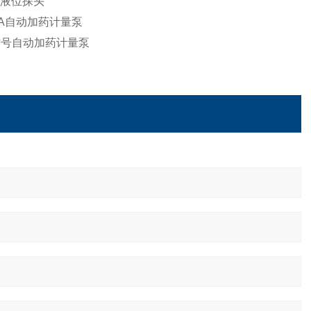
，带液位探头
0mA自动加药计量泵
冲信号自动加药计量泵