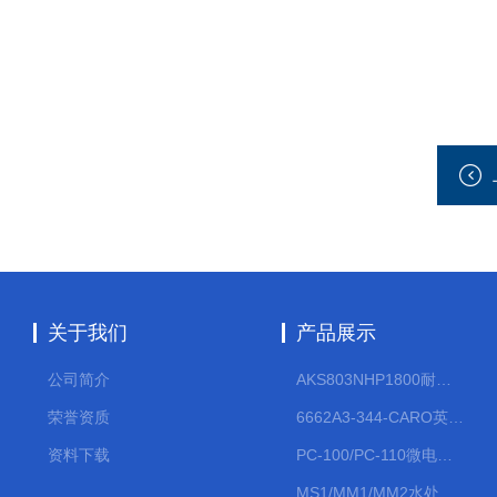
关于我们
产品展示
公司简介
AKS803NHP1800耐腐蚀计量泵
荣誉资质
6662A3-344-CARO英格索兰流体气动隔膜泵大流量气动泵
资料下载
PC-100/PC-110微电脑PH/ORP变送器
MS1/MM1/MM2水处理计量泵