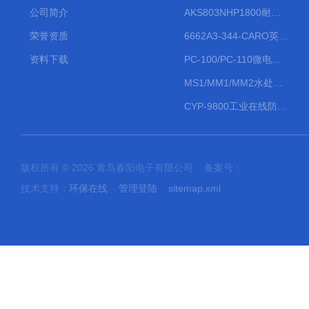
公司简介
AKS803NHP1800耐腐蚀计量泵
荣誉资质
6662A3-344-CARO英格索兰流体气动隔膜泵大流量气动泵
资料下载
PC-100/PC-110微电脑PH/ORP变送器
MS1/MM1/MM2水处理计量泵
CYP-9800工业在线防水PH计
版权所有 © 2026 青岛春阳电子有限公司 备案号：
技术支持：
环保在线
管理登陆
sitemap.xml